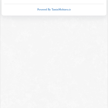
Powered By TaminMohtava.ir